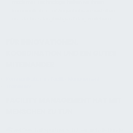
moderner Technologie helfen wir Ihnen,
Kommunikation auf Augenhöhe zu gestalten
und dadurch langfristigen Erfolg zu sichern.
FÜR INNOVATIONEN,
KOORDINATION UND EIN GUTES
MITEINANDER
Kommunikation im Facility Management
Trainieren!
FACILITY MANAGEMENT HAT MIT
MENSCHEN ZU TUN