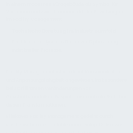
Technische Beratung im Industrieumfeld
Fachleute analysieren Daten zur Optimierung
industrieller Prozesse.
Facility Management ist stark auf Kommunikation
und Anpassungsfähigkeit angewiesen, insbesondere
bei signifikanten Veränderungen von
Geschäftsmodellen. Es spielt eine zentrale Rolle bei
diesen Transformationen.
Effektives Facility Management gedeiht durch
strategischen und einfühlsamen Dialog. Daher wird
von Facility Managern erwartet, dass sie