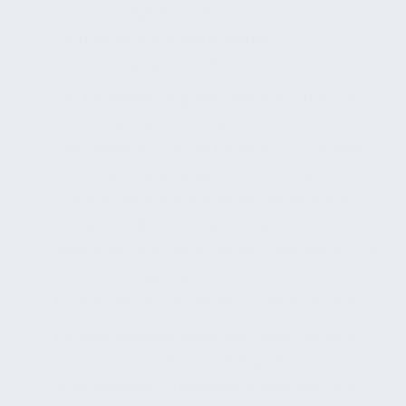
Glaubwürdigkeit bei ihrem Team,
Auftragnehmern und anderen
Interessengruppen aufbauen.
Zur Verbesserung der Effizienz:
Effektive
Kommunikation kann helfen, Prozesse zu
rationalisieren und die Effizienz zu verbessern.
Durch die regelmäßige Überprüfung und
Schulung ihrer Kommunikationsfähigkeiten
können Facility Manager Bereiche
identifizieren, in denen sie sich verbessern und
an der Optimierung ihrer
Kommunikationspraktiken arbeiten können.
Förderung einer positiven Arbeitskultur:
Starke Kommunikationsfähigkeiten können zu
einer positiven Arbeitskultur beitragen und