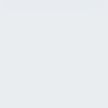
Insbesondere im Facility Management, wo
Menschen aus unterschiedlichen Bereichen
eng zusammenarbeiten, ist klare und
authentische Kommunikation entscheidend.
Eine gelungene persönliche Kommunikation
zeichnet sich durch Offenheit, Empathie und
Präzision aus. Sie fördert den Dialog, löst
Konflikte und schafft eine positive
Atmosphäre, die Motivation und Innovation
begünstigt. Gleichzeitig ist es wichtig, sich auf
unterschiedliche Persönlichkeiten und
kulturelle Hintergründe einstellen zu können.
FM-Connect.com unterstützt Sie dabei, Ihre
Kommunikationsfähigkeiten zu stärken. Mit
individuellen Trainings, klaren Konzepten und