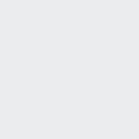
Haustechniker und Hausmeister im
Facility Management.
✔ Überblick über Anforderungen an
serviceorientiertes Verhalten im direkten
Nutzerkontakt
✔ Unterstützung bei professioneller
Kommunikation mit Mitarbeitenden,
Besuchern und Dienstleistern
✔ Grundlage für serviceorientierte
Arbeitsweise und positive Wahrnehmung
technischer FM-Services
✔ Sofort-Download nach Kauf
Jetzt im FM-Dokumentenshop
ansehen & kaufen