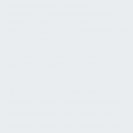
Anlagenmanager sind verantwortlich für die
umfassende Verwaltung und den reibungslosen
Betrieb einer Einrichtung, einschließlich Sicherheit,
Wartung und täglicher Abläufe. Wesentlich für diese
Position ist die effektive Kommunikation, die es dem
Anlagenmanager ermöglicht, konstruktiv mit
verschiedenen Interessengruppen wie
Mitarbeitern, Auftragnehmern und Kunden zu
interagieren.
ES GIBT MEHRERE GRÜNDE,
WARUM FACILITY MANAGER IHR
KOMMUNIKATIONSVERHALTEN
REGELMÄSSIG ÜBERPRÜFEN UND T