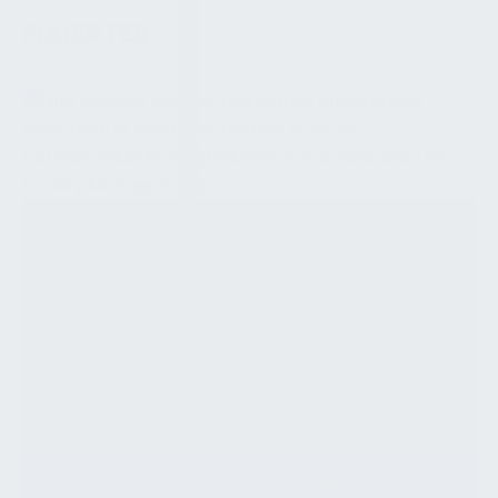
Teams-Meeting buchen
FIXIERTER
Persönliche Kommunikation – Die
Grundlage für Vertrauen und Erfolg
Persönliche Kommunikation ist der Schlüssel
zu erfolgreichen Beziehungen und einer
effektiven Zusammenarbeit. Ob im beruflichen
oder privaten Kontext – der Austausch von
Informationen, Gedanken und Gefühlen bildet
die Basis für Vertrauen, gegenseitiges
Verständnis und effiziente Prozesse.