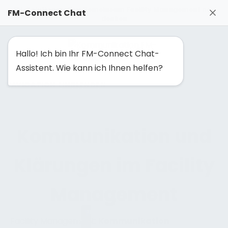
FM-Solutionmaker: Gemeinsam Facility Management neu
FM-Connect Chat
denken
Hallo! Ich bin Ihr FM-Connect Chat-
Assistent. Wie kann ich Ihnen helfen?
NAVIGATION EINBLENDEN
Kommunikation und
Klärungen im Facility
Management
Facility Management:
Kommunikation